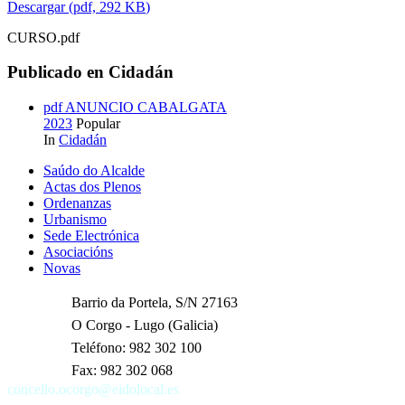
Descargar
(
pdf,
292 KB
)
CURSO.pdf
Publicado en Cidadán
pdf
ANUNCIO CABALGATA
2023
Popular
In
Cidadán
Saúdo do Alcalde
Actas dos Plenos
Ordenanzas
Urbanismo
Sede Electrónica
Asociacións
Novas
Barrio da Portela
, S/N 27163
O Corgo - Lugo (Galicia)
Teléfono: 982 302 100
Fax: 982 302 068
concello.ocorgo@eidolocal.es