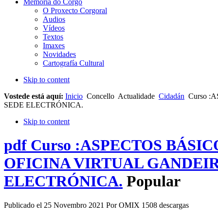
Memoria do Corgo
O Proxecto Corgoral
Audios
Vídeos
Textos
Imaxes
Novidades
Cartografía Cultural
Skip to content
Vostede está aquí:
Inicio
Concello
Actualidade
Cidadán
Curso :
SEDE ELECTRÓNICA.
Skip to content
pdf
Curso :ASPECTOS BÁSI
OFICINA VIRTUAL GANDEIR
ELECTRÓNICA.
Popular
Publicado el 25 Novembro 2021
Por
OMIX
1508 descargas