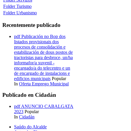
Folder
Turismo
Folder
Urbanismo
Recentemente publicado
pdf
Publicación no Bop dos
listados provisionais dos
procesos de consolidación e
estabilización de dous postos de
tractoristas para desbroce, un/ha
informafor/a xuvenil -
encargado/a do telecentro e un
de encargado de instalacions e
edificios municipais
Popular
In
Oferta Emprego Municipal
Publicado en Cidadán
pdf
ANUNCIO CABALGATA
2023
Popular
In
Cidadán
Saúdo do Alcalde