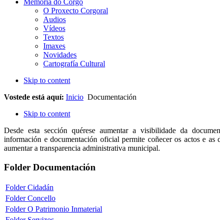
Memoria do Corgo
O Proxecto Corgoral
Audios
Vídeos
Textos
Imaxes
Novidades
Cartografía Cultural
Skip to content
Vostede está aquí:
Inicio
Documentación
Skip to content
Desde esta sección quérese aumentar a visibilidade da docum
información e documentación oficial permite coñecer os actos e as 
aumentar a transparencia administrativa municipal.
Folder
Documentación
Folder
Cidadán
Folder
Concello
Folder
O Patrimonio Inmaterial
Folder
Servizos