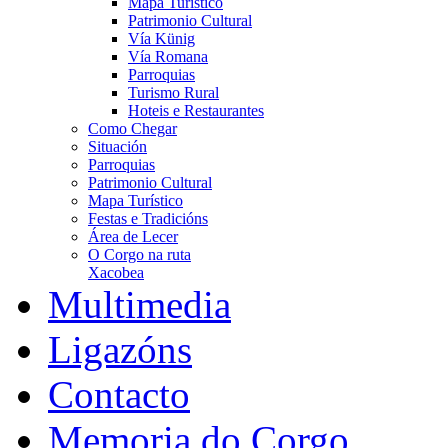
Mapa Turístico
Patrimonio Cultural
Vía Künig
Vía Romana
Parroquias
Turismo Rural
Hoteis e Restaurantes
Como Chegar
Situación
Parroquias
Patrimonio Cultural
Mapa Turístico
Festas e Tradicións
Área de Lecer
O Corgo na ruta
Xacobea
Multimedia
Ligazóns
Contacto
Memoria do Corgo