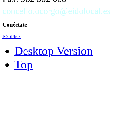
concello.ocorgo@eidolocal.es
Conéctate
RSS
Flick
Desktop Version
Top