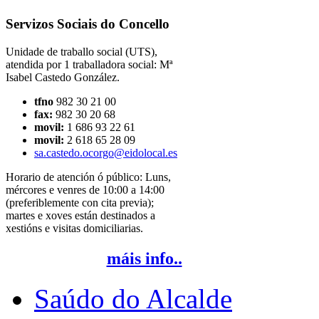
Servizos Sociais do Concello
Unidade de traballo social (UTS),
atendida por 1 traballadora social: Mª
Isabel Castedo González.
tfno
982 30 21 00
fax:
982 30 20 68
movil:
1 686 93 22 61
movil:
2 618 65 28 09
sa.castedo.ocorgo@eidolocal.es
Horario de atención ó público: Luns,
mércores e venres de 10:00 a 14:00
(preferiblemente con cita previa);
martes e xoves están destinados a
xestións e visitas domiciliarias.
máis info..
Saúdo do Alcalde