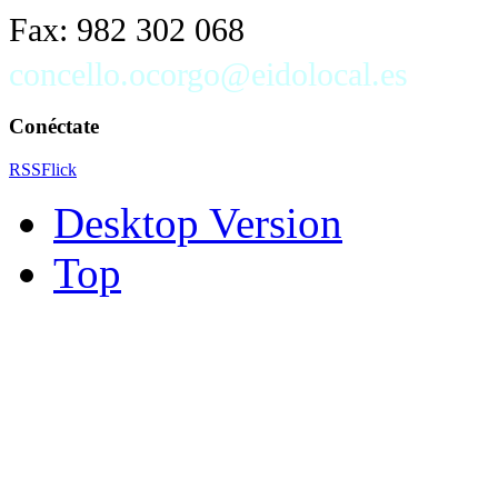
Fax: 982 302 068
concello.ocorgo@eidolocal.es
Conéctate
RSS
Flick
Desktop Version
Top