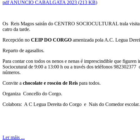
pdf
ANUNCIO CABALGATA 2023
(
213 KB
)
Os Reis Magos sairán do CENTRO SOCIOCULTURAL trala visit
catro da tarde.
Recepción no
CEIP DO CORGO
amenizada pola A.C. Legua Derei
Reparto de agasallos.
Para contar con todos os nenos e nenas é imprescindible que figuren 
Sociocutural de 9:00 a 13:00 h ou a través dos teléfonos 982302377
números.
Convite a
chocolate e roscón de Reis
para todos.
Organiza Concello do Corgo.
Colabora: A C Legua Dereita do Corgo e Nais do Comedor escolar.
Ler máis ...