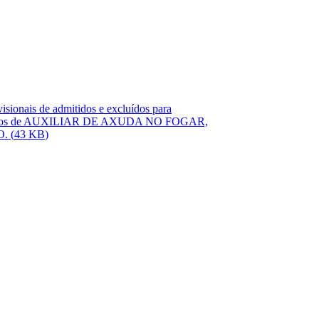
sionais de admitidos e excluídos para
dous postos de AUXILIAR DE AXUDA NO FOGAR,
O.
(
43 KB
)