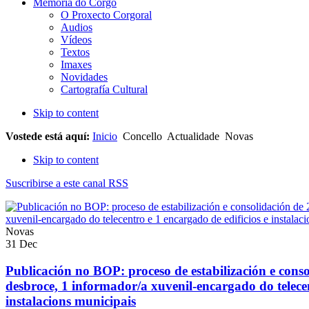
Memoria do Corgo
O Proxecto Corgoral
Audios
Vídeos
Textos
Imaxes
Novidades
Cartografía Cultural
Skip to content
Vostede está aquí:
Inicio
Concello
Actualidade
Novas
Skip to content
Suscribirse a este canal RSS
Novas
31
Dec
Publicación no BOP: proceso de estabilización e conso
desbroce, 1 informador/a xuvenil-encargado do telecen
instalacions municipais